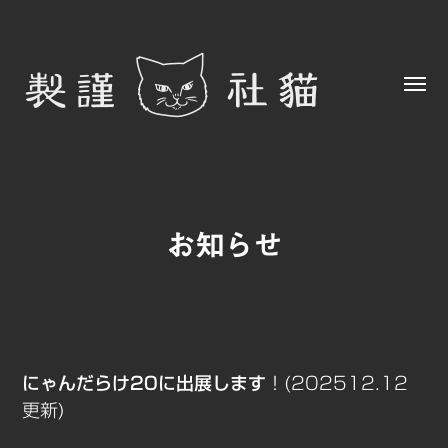
Toggl
menu
猫
社
謹
お知らせ
製
にゃんだらけ20に出展します
！(202512.12
更新)