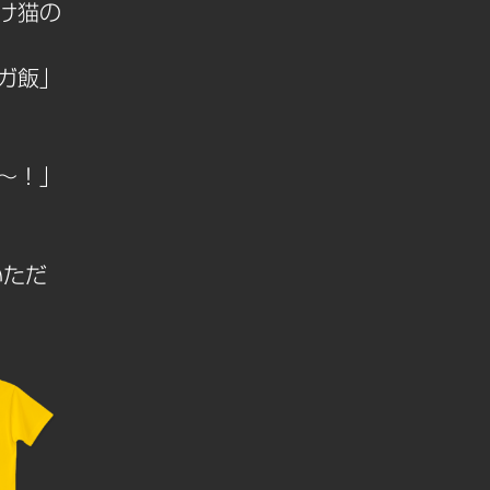
け猫の
ガ飯」
～！」
いただ