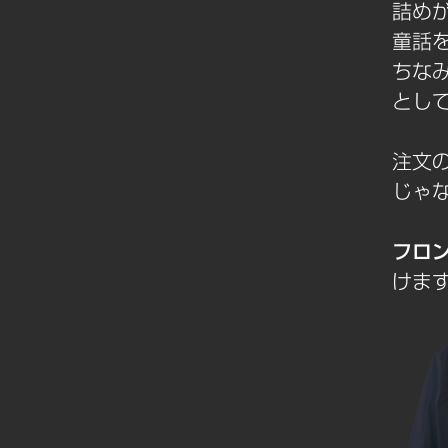
詰め
童話
ちな
とし
注文
じゃ
フロ
けます