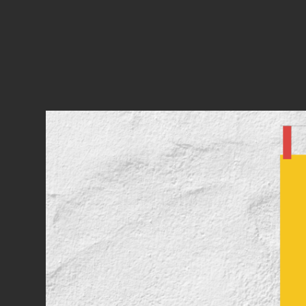
猫
社
謹
製