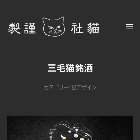
Toggl
menu
猫
社
三毛猫銘酒
謹
製
カテゴリー:
猫デザイン