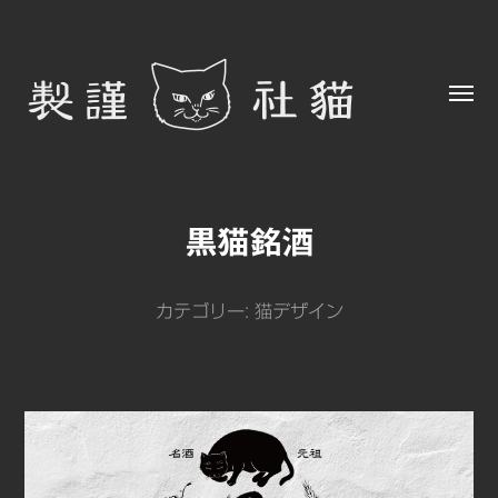
Toggl
menu
猫
社
黒猫銘酒
謹
製
カテゴリー:
猫デザイン