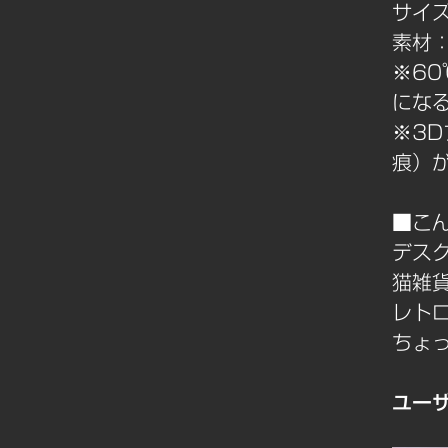
サイズ
素材
※6
にな
※3
痕）
■こ
デス
猫雑
レト
ちょ
ユー