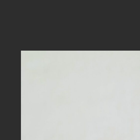
猫
社
謹
製