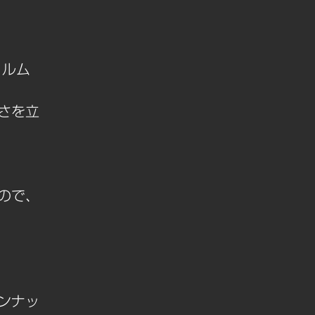
ォルム
さを立
ので、
ンナッ