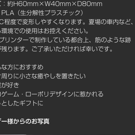
：約H60mm×W40mm×D80mm
：PLA（生分解性プラスチック）
0℃程度で変形しやすくなります。夏場の車内など
る環境での使用はお控えください。
Dプリンターで制作している都合上、筋のような跡
が残ります。ご了承いただければ幸いです。
んな方におすすめ
ク周りに小さな癒やしを置きたい
貨が好き
ロゲーム・ローポリデザインに惹かれる
っとしたギフトに
ザー様からのお写真