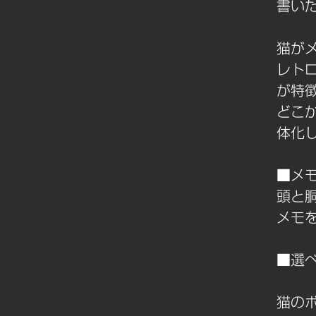
書い
猫が
レト
が特
どこ
体化
■メ
頭と
メモ
■選
猫の